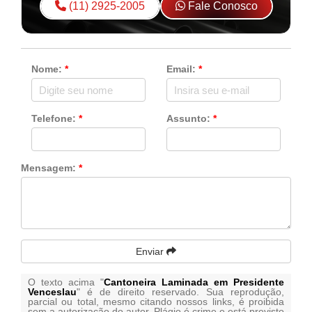
(11) 2925-2005
Fale Conosco
Nome:
*
Email:
*
Telefone:
*
Assunto:
*
Mensagem:
*
Enviar
O texto acima "
Cantoneira Laminada em Presidente
Venceslau
" é de direito reservado. Sua reprodução,
parcial ou total, mesmo citando nossos links, é proibida
sem a autorização do autor. Plágio é crime e está previsto