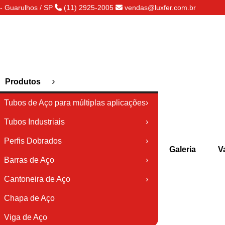
- Guarulhos / SP
(11) 2925-2005
vendas@luxfer.com.br
›
Produtos
Tubos de Aço para múltiplas aplicações
›
Tubos Industriais
›
Perfis Dobrados
›
Galeria
V
Barras de Aço
›
Cantoneira de Aço
›
Chapa de Aço
Viga de Aço