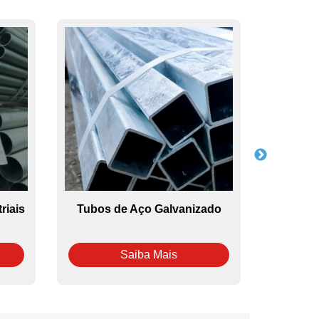
riais
Tubos de Aço Galvanizado
Chapas 
Saiba Mais