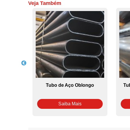
Veja Também
a de Aço
Tubo de Aço Oblongo
Tu
Saiba Mais