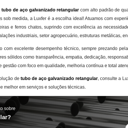
a
tubo de aço galvanizado retangular
com alto padrão de qua
s sob medida, a Luxfer é a escolha ideal! Atuamos com experiê
eiras e ferros chatos, suprindo com excelência as necessida
alações industriais, setor agropecuário, estruturas metálicas, en
o com excelente desempenho técnico, sempre prezando pela r
s sólidos como transparência, empatia, dedicação, responsab
e gestão com foco em qualidade, melhoria contínua e total ate
 solução de
tubo de aço galvanizado retangular
, consulte a 
de melhor em serviços e soluções técnicas.
to sobre
lar?