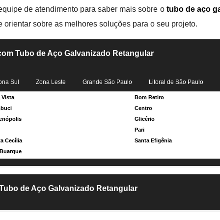
 equipe de atendimento para saber mais sobre o
tubo de aço g
 e orientar sobre as melhores soluções para o seu projeto.
 com Tubo de Aço Galvanizado Retangular
ona Sul
Zona Leste
Grande São Paulo
Litoral de São Paulo
 Vista
Bom Retiro
buci
Centro
enópolis
Glicério
Pari
a Cecília
Santa Efigênia
 Buarque
 Tubo de Aço Galvanizado Retangular