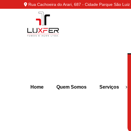
Rua Cachoeira do Arari, 687 - Cidade Parque São Luiz 
›
Home
Quem Somos
Serviços