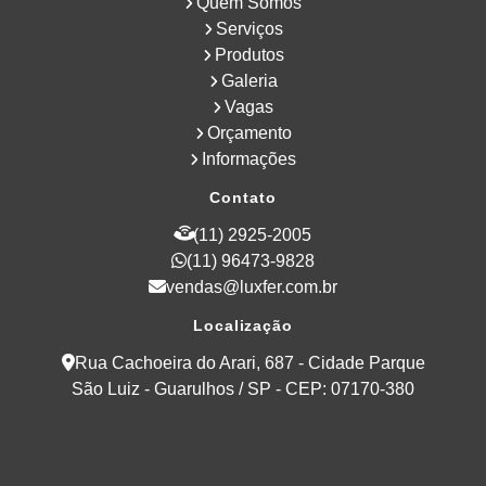
Quem Somos
Além disso, a personalização permite que perfis
dobrados sejam fabricados com diferentes
Serviços
acabamentos, como brilhante ou fosco, e em
Produtos
variados comprimentos, larguras e espessuras.
Galeria
Essa diversidade garante que os perfis possam
Vagas
atender às mais diversas necessidades do
Orçamento
mercado.
Informações
Contato
(11) 2925-2005
(11) 96473-9828
vendas@luxfer.com.br
Localização
Rua Cachoeira do Arari, 687 - Cidade Parque
São Luiz - Guarulhos / SP - CEP: 07170-380