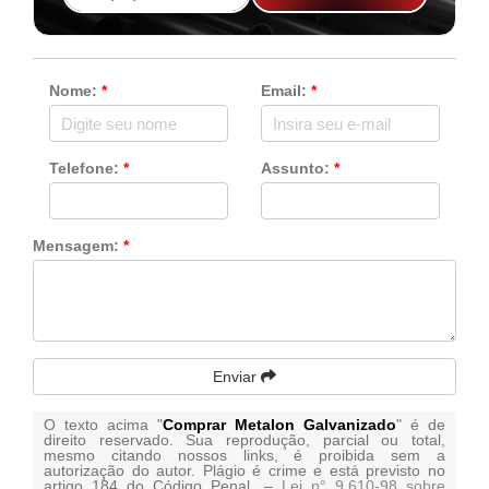
Nome:
*
Email:
*
Telefone:
*
Assunto:
*
Mensagem:
*
Enviar
O texto acima "
Comprar Metalon Galvanizado
" é de
direito reservado. Sua reprodução, parcial ou total,
mesmo citando nossos links, é proibida sem a
autorização do autor. Plágio é crime e está previsto no
artigo 184 do Código Penal. –
Lei n° 9.610-98 sobre