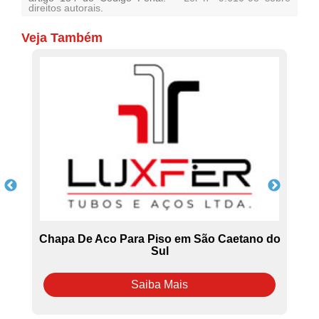
direitos autorais
.
Veja Também
m
Chapa De Aco Para Piso em São Caetano do
D
Sul
Saiba Mais