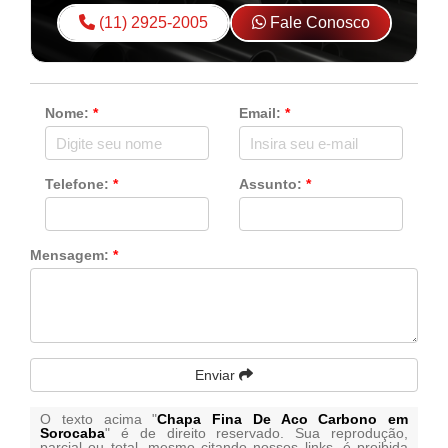
(11) 2925-2005
Fale Conosco
Nome:
*
Email:
*
Telefone:
*
Assunto:
*
Mensagem:
*
Enviar
O texto acima "
Chapa Fina De Aco Carbono em
Sorocaba
" é de direito reservado. Sua reprodução,
parcial ou total, mesmo citando nossos links, é proibida