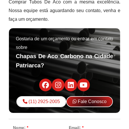
Comprar Tubos De Aco com a mesma excelência.
Nossa equipe está aguardando seu contato, venha e
faça um orçamento.
Gostaria de um orçamento ou entrar em contato
sobre
Chapas De Aco Carbono na Cidade
Patriarca?
(11) 2925-2005
Fale Conosco
Nome:
*
Email:
*