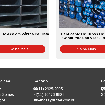
 De Aco em Várzea Paulista
Fabricante De Tubos De
Condutores na Vila Cur
Saiba Mais
Saiba Mais
ucional
Contato
Lo
e
(11) 2925-2005
m Somos
(11) 96473-9828
Sã
iços
vendas@luxfer.com.br