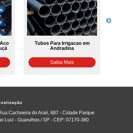
 Aco
Tubos Para Irrigacao em
Tubos
uçá
Andradina
Saiba Mais
calização
Rua Cachoeira do Arari, 687 - Cidade Parque
o Luiz - Guarulhos / SP - CEP: 07170-380