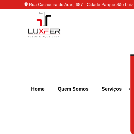
Rua Cachoeira do Arari, 687 - Cidade Parque São Luiz 
›
Home
Quem Somos
Serviços