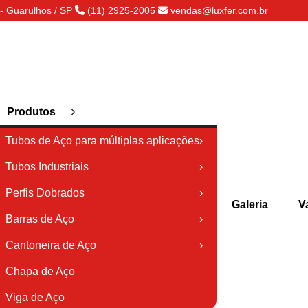
- Guarulhos / SP
(11) 2925-2005
vendas@luxfer.com.br
›
Produtos
Tubos de Aço para múltiplas aplicações
›
Tubos Industriais
›
Perfis Dobrados
›
Galeria
V
Barras de Aço
›
Cantoneira de Aço
›
Chapa de Aço
Viga de Aço