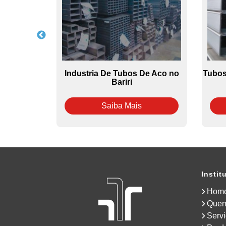
De Aco no
Industria De Tubos De Aco no
Tubos
lart
Bariri
Saiba Mais
Instit
Hom
Que
Serv