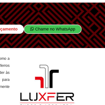
Orçamento
Chame no WhatsApp
como a
ferros
der às
e para
amente