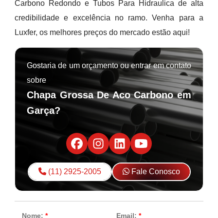
Carbono Redondo e Tubos Para Hidraulica de alta
credibilidade e excelência no ramo. Venha para a
Luxfer, os melhores preços do mercado estão aqui!
Gostaria de um orçamento ou entrar em contato
sobre
Chapa Grossa De Aco Carbono em
Garça?
(11) 2925-2005
Fale Conosco
Nome:
*
Email:
*