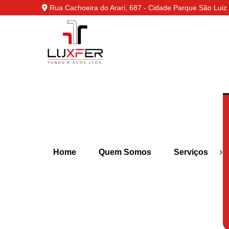
Rua Cachoeira do Arari, 687 - Cidade Parque São Luiz 
›
Home
Quem Somos
Serviços