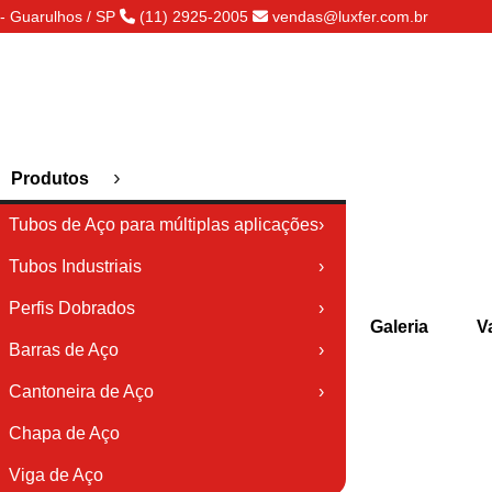
- Guarulhos / SP
(11) 2925-2005
vendas@luxfer.com.br
›
Produtos
Tubos de Aço para múltiplas aplicações
›
Tubos Industriais
›
Perfis Dobrados
›
Galeria
V
Barras de Aço
›
Cantoneira de Aço
›
Chapa de Aço
Viga de Aço