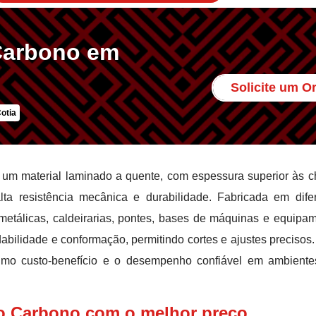
Carbono em
Solicite um 
otia
um material laminado a quente, com espessura superior às 
lta resistência mecânica e durabilidade. Fabricada em dife
metálicas, caldeirarias, pontes, bases de máquinas e equipa
dabilidade e conformação, permitindo cortes e ajustes precisos.
ótimo custo-benefício e o desempenho confiável em ambient
o Carbono com o melhor preço