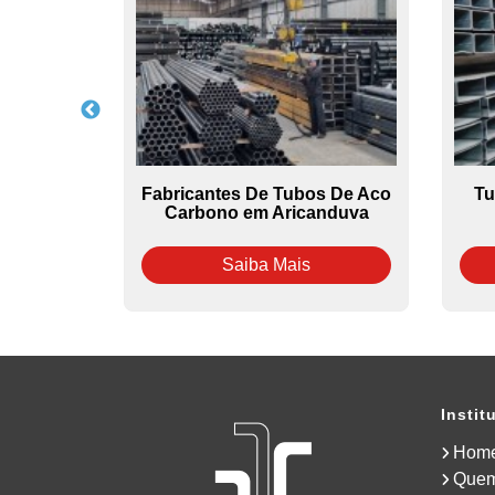
erralheria
Fabricantes De Tubos De Aco
Tu
Carbono em Aricanduva
Saiba Mais
Instit
Hom
Que