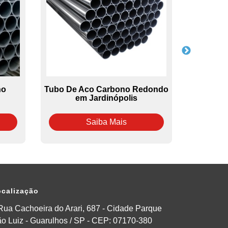
no
Tubo De Aco Carbono Redondo
Chapa
em Jardinópolis
Galva
Saiba Mais
calização
Rua Cachoeira do Arari, 687 - Cidade Parque
o Luiz - Guarulhos / SP - CEP: 07170-380