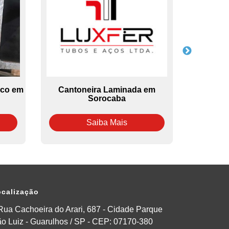
Aco em
Cantoneira Laminada em
Tubo De 
Sorocaba
Saiba Mais
calização
Rua Cachoeira do Arari, 687 - Cidade Parque
o Luiz - Guarulhos / SP - CEP: 07170-380