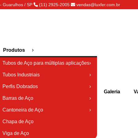
- Guarulhos / SP
(11) 2925-2005
vendas@luxfer.com.br
›
Produtos
Tubos de Aço para múltiplas aplicações
›
Tubos Industriais
›
Perfis Dobrados
›
Galeria
V
Barras de Aço
›
Cantoneira de Aço
›
Chapa de Aço
Viga de Aço