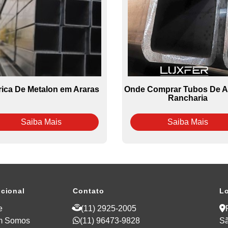
rica De Metalon em Araras
Onde Comprar Tubos De 
Rancharia
Saiba Mais
Saiba Mais
ucional
Contato
Lo
e
(11) 2925-2005
m Somos
(11) 96473-9828
Sã