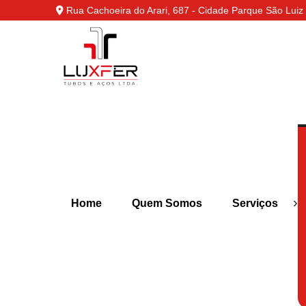
Rua Cachoeira do Arari, 687 - Cidade Parque São Luiz 
›
Home
Quem Somos
Serviços