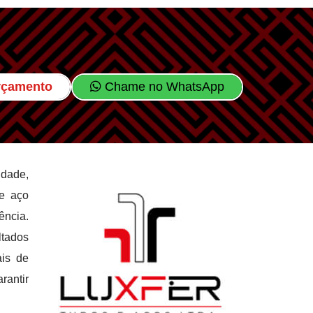
Orçamento
Chame no WhatsApp
idade,
de aço
ência.
tados
ais de
rantir