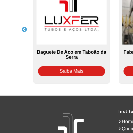
a no Belém
Baguete De Aco em Taboão da
Fab
Serra
Saiba Mais
Instit
Hom
Que