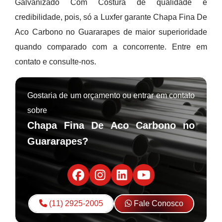
Galvanizado Com Costura de qualidade e
credibilidade, pois, só a Luxfer garante Chapa Fina De
Aco Carbono no Guararapes de maior superioridade
quando comparado com a concorrente. Entre em
contato e consulte-nos.
Gostaria de um orçamento ou entrar em contato
sobre
Chapa Fina De Aco Carbono no
Guararapes?
(11) 2925-2005
Fale Conosco