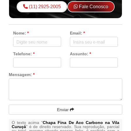
(11) 2925-2005
Fale Conosco
Nome:
*
Email:
*
Telefone:
*
Assunto:
*
Mensagem:
*
Enviar
O texto acima "
Chapa Fina De Aco Carbono na Vila
Curuçá
" é de direito reservado. Sua reprodução, parcial
ou total, mesmo citando nossos links, é proibida sem a