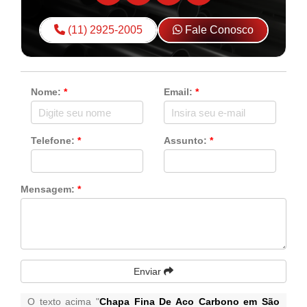
(11) 2925-2005
Fale Conosco
Nome:
*
Email:
*
Telefone:
*
Assunto:
*
Mensagem:
*
Enviar
O texto acima "
Chapa Fina De Aco Carbono em São