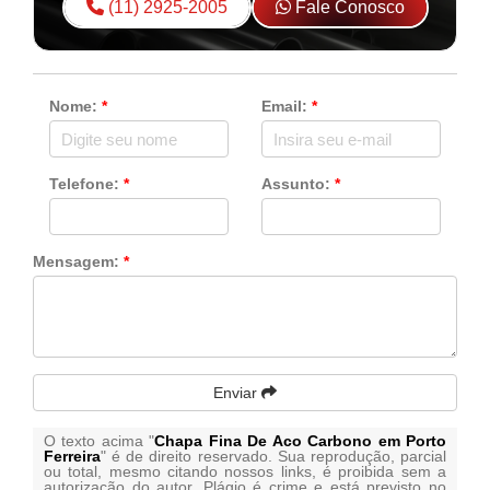
(11) 2925-2005
Fale Conosco
Nome:
*
Email:
*
Telefone:
*
Assunto:
*
Mensagem:
*
Enviar
O texto acima "
Chapa Fina De Aco Carbono em Porto
Ferreira
" é de direito reservado. Sua reprodução, parcial
ou total, mesmo citando nossos links, é proibida sem a
autorização do autor. Plágio é crime e está previsto no