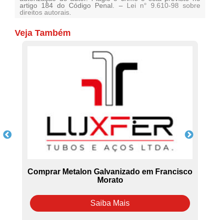
artigo 184 do Código Penal. –
Lei n° 9.610-98 sobre
direitos autorais
.
Veja Também
s
Comprar Metalon Galvanizado em Francisco
Morato
Saiba Mais