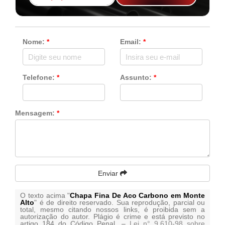
Nome:
*
Email:
*
Telefone:
*
Assunto:
*
Mensagem:
*
Enviar
O texto acima "
Chapa Fina De Aco Carbono em Monte
Alto
" é de direito reservado. Sua reprodução, parcial ou
total, mesmo citando nossos links, é proibida sem a
autorização do autor. Plágio é crime e está previsto no
artigo 184 do Código Penal. –
Lei n° 9.610-98 sobre