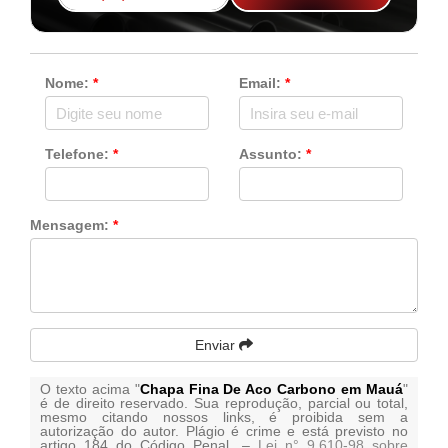
Nome:
*
Email:
*
Telefone:
*
Assunto:
*
Mensagem:
*
Enviar
O texto acima "
Chapa Fina De Aco Carbono em Mauá
"
é de direito reservado. Sua reprodução, parcial ou total,
mesmo citando nossos links, é proibida sem a
autorização do autor. Plágio é crime e está previsto no
artigo 184 do Código Penal. –
Lei n° 9.610-98 sobre