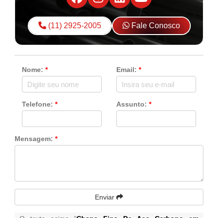
(11) 2925-2005
Fale Conosco
Nome:
*
Email:
*
Telefone:
*
Assunto:
*
Mensagem:
*
Enviar