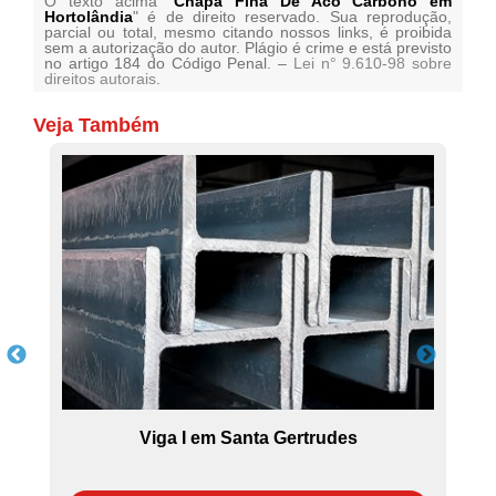
O texto acima "
Chapa Fina De Aco Carbono em
Hortolândia
" é de direito reservado. Sua reprodução,
parcial ou total, mesmo citando nossos links, é proibida
sem a autorização do autor. Plágio é crime e está previsto
no artigo 184 do Código Penal. –
Lei n° 9.610-98 sobre
direitos autorais
.
Veja Também
us
Viga I em Santa Gertrudes