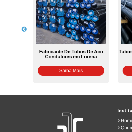
bono no
Fabricante De Tubos De Aco
Tubos
rmo
Condutores em Lorena
Saiba Mais
Instit
Hom
Que