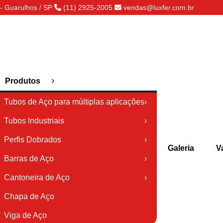
- Guarulhos / SP
(11) 2925-2005
vendas@luxfer.com.br
›
Produtos
Tubos de Aço para múltiplas aplicações
›
Tubos Industriais
›
Perfis Dobrados
›
Galeria
V
Barras de Aço
›
Cantoneira de Aço
›
Chapa de Aço
Viga de Aço