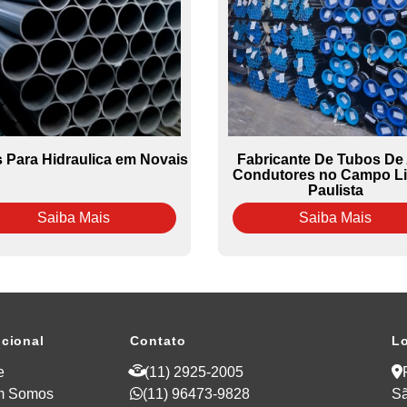
 Para Hidraulica em Novais
Fabricante De Tubos De
Condutores no Campo L
Paulista
Saiba Mais
Saiba Mais
ucional
Contato
Lo
e
(11) 2925-2005
m Somos
(11) 96473-9828
Sã