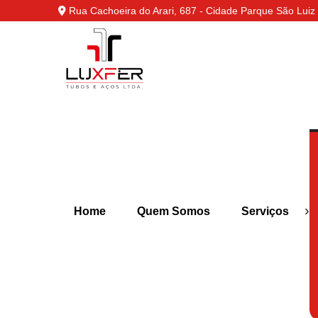
Rua Cachoeira do Arari, 687 - Cidade Parque São Luiz 
›
Home
Quem Somos
Serviços