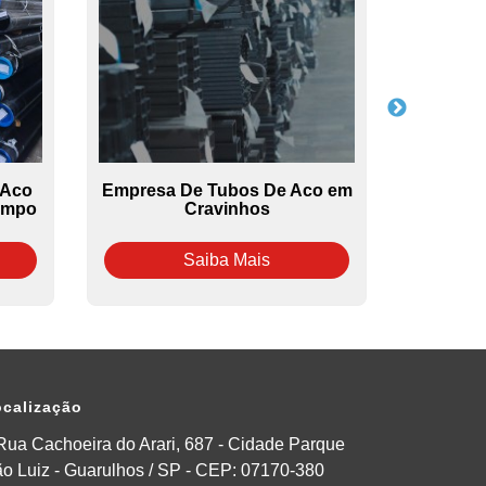
 Aco
Empresa De Tubos De Aco em
Fabrica D
impo
Cravinhos
Saiba Mais
calização
Rua Cachoeira do Arari, 687 - Cidade Parque
o Luiz - Guarulhos / SP - CEP: 07170-380