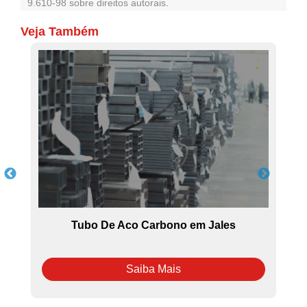
9.610-98 sobre direitos autorais
.
Veja Também
Tubo De Aco Carbono em Jales
D
Saiba Mais