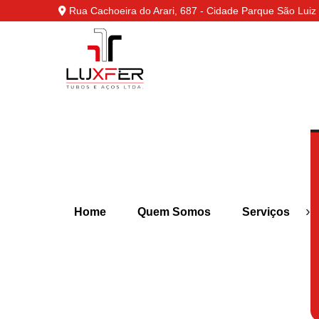
Rua Cachoeira do Arari, 687 - Cidade Parque São Luiz 
›
Home
Quem Somos
Serviços