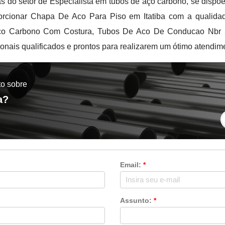
s do setor de Especialista em tubos de aço carbono, se dispõe
porcionar Chapa De Aco Para Piso em Itatiba com a qualida
co Carbono Com Costura, Tubos De Aco De Conducao Nbr 
ionais qualificados e prontos para realizarem um ótimo atendi
to sobre
a?
Email:
*
Assunto:
*