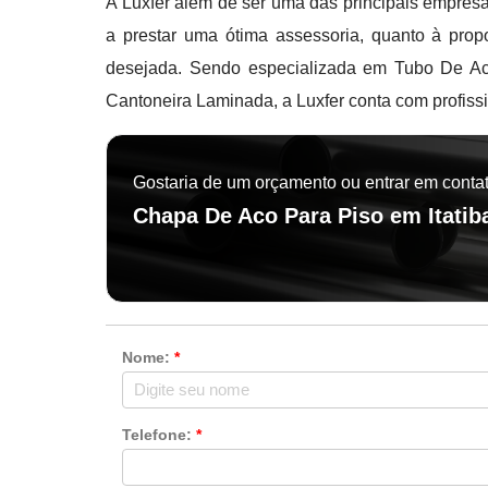
A Luxfer além de ser uma das principais empresa
a prestar uma ótima assessoria, quanto à pro
desejada. Sendo especializada em Tubo De A
Cantoneira Laminada, a Luxfer conta com profiss
Gostaria de um orçamento ou entrar em conta
Chapa De Aco Para Piso em Itatib
Nome:
*
Telefone:
*