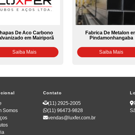
hapas De Aco Carbono
Fabrica De Metalon e
lvanizado em Mairiporã
Pindamonhangaba
Saiba Mais
Saiba Mais
ucional
Contato
Lo
e
(11) 2925-2005
m Somos
(11) 96473-9828
Sã
iços
vendas@luxfer.com.br
utos
ia