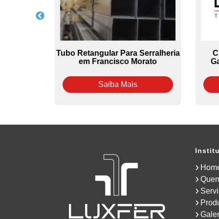
izado na
Tubo Retangular Para Serralheria
C
rca
em Francisco Morato
Ga
Saiba Mais
Instit
Hom
Que
Serv
Prod
Galer