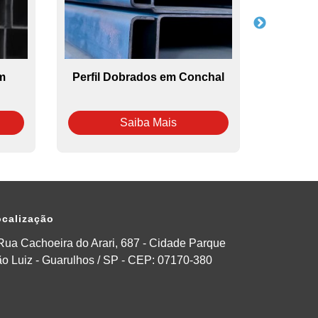
m
Perfil Dobrados em Conchal
Tubo Reta
e
Saiba Mais
calização
Rua Cachoeira do Arari, 687 - Cidade Parque
o Luiz - Guarulhos / SP - CEP: 07170-380