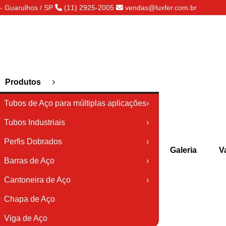
- Guarulhos / SP
(11) 2925-2005
vendas@luxfer.com.br
›
Produtos
Tubos de Aço para múltiplas aplicações
›
Tubos Industriais
›
Perfis Dobrados
›
Galeria
V
Barras de Aço
›
Cantoneira de Aço
›
Chapa de Aço
Viga de Aço