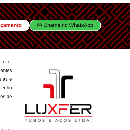
Orçamento
Chame no WhatsApp
erecer
pantes
elas e
mpenho
tes de