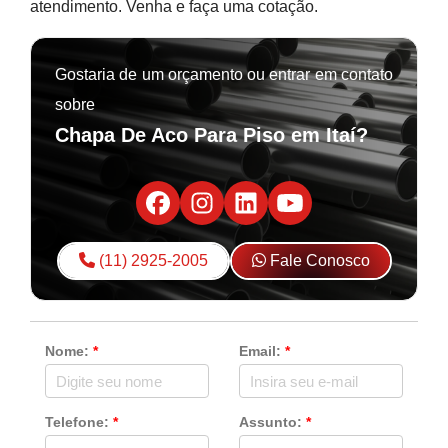
atendimento. Venha e faça uma cotação.
Gostaria de um orçamento ou entrar em contato
sobre
Chapa De Aco Para Piso em Itaí?
(11) 2925-2005
Fale Conosco
Nome:
*
Email:
*
Telefone:
*
Assunto:
*