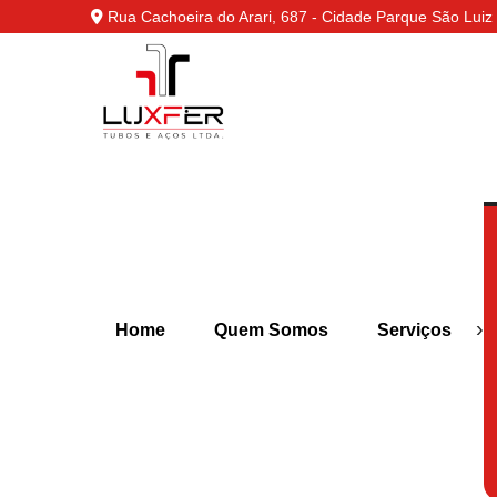
Rua Cachoeira do Arari, 687 - Cidade Parque São Luiz 
›
Home
Quem Somos
Serviços