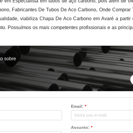
 em Especialista em tubos de aço carbono, pois além de of
bono, Fabricantes De Tubos De Aco Carbono, Onde Comprar
lidade, viabiliza Chapa De Aco Carbono em Avaré a partir 
to. Possuímos os mais competentes profissionais e as princip
to sobre
?
Email:
*
Assunto:
*