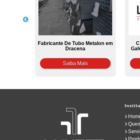
ducao Nbr
Fabricante De Tubo Metalon em
C
sol
Dracena
Gal
Saiba Mais
Instit
Hom
Que
Serv
Prod