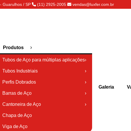
- Guarulhos / SP
(11) 2925-2005
vendas@luxfer.com.br
›
Produtos
Tubos de Aço para múltiplas aplicações
›
Tubos Industriais
›
Perfis Dobrados
›
Galeria
V
Barras de Aço
›
Cantoneira de Aço
›
Chapa de Aço
Viga de Aço