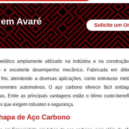
 em Avaré
Solicite um 
álico amplamente utilizado na indústria e na construção 
ade e excelente desempenho mecânico. Fabricada em difer
rio, atendendo a diversas aplicações, como estruturas metá
ponentes automotivos. O aço carbono oferece fácil solda
as. Entre as principais vantagens estão o ótimo custo-benefí
tos que exigem robustez e segurança.
Chapa de Aço Carbono