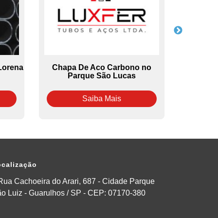
Lorena
Chapa De Aco Carbono no
Tubo De 
Parque São Lucas
Saiba Mais
calização
Rua Cachoeira do Arari, 687 - Cidade Parque
o Luiz - Guarulhos / SP - CEP: 07170-380