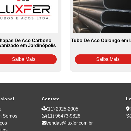
hapas De Aco Carbono
Tubo De Aco Oblongo em 
vanizado em Jardinópolis
Saiba Mais
Saiba Mais
ucional
Contato
Lo
e
(11) 2925-2005
m Somos
(11) 96473-9828
Sã
iços
vendas@luxfer.com.br
utos