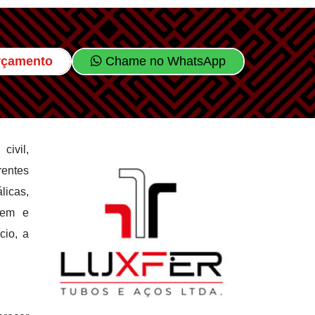
Orçamento
Chame no WhatsApp
civil,
entes
licas,
gem e
cio, a