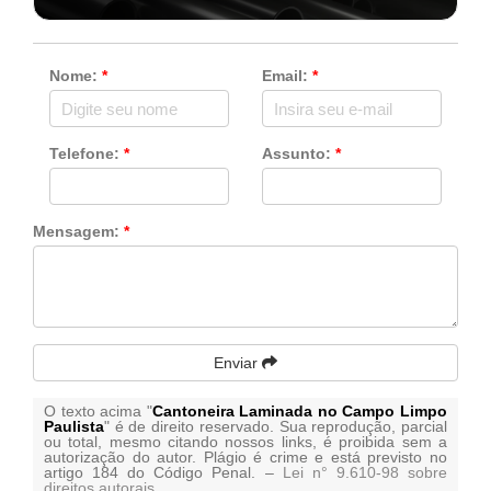
Nome:
*
Email:
*
Telefone:
*
Assunto:
*
Mensagem:
*
Enviar
O texto acima "
Cantoneira Laminada no Campo Limpo
Paulista
" é de direito reservado. Sua reprodução, parcial
ou total, mesmo citando nossos links, é proibida sem a
autorização do autor. Plágio é crime e está previsto no
artigo 184 do Código Penal. –
Lei n° 9.610-98 sobre
direitos autorais
.