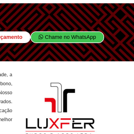
Orçamento
Chame no WhatsApp
ade, a
rbono,
 Nosso
vados.
icação
melhor