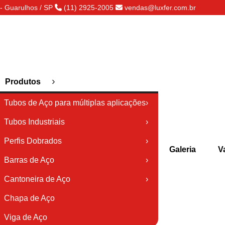
- Guarulhos / SP
(11) 2925-2005
vendas@luxfer.com.br
›
Produtos
Tubos de Aço para múltiplas aplicações
›
Tubos Industriais
›
Perfis Dobrados
›
Galeria
V
Barras de Aço
›
Cantoneira de Aço
›
Chapa de Aço
Viga de Aço