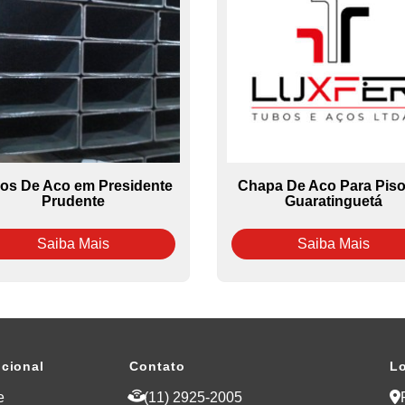
os De Aco em Presidente
Chapa De Aco Para Pis
Prudente
Guaratinguetá
Saiba Mais
Saiba Mais
ucional
Contato
Lo
e
(11) 2925-2005