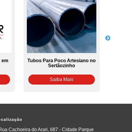
o em
Tubos Para Poco Artesiano no
Tubo De
Sertãozinho
Saiba Mais
calização
Rua Cachoeira do Arari, 687 - Cidade Parque