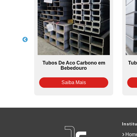
lica em
Tubos De Aco Carbono em
Tub
Bebedouro
Saiba Mais
Instit
Hom