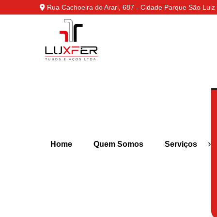
Rua Cachoeira do Arari, 687 - Cidade Parque São Luiz 
›
Home
Quem Somos
Serviços