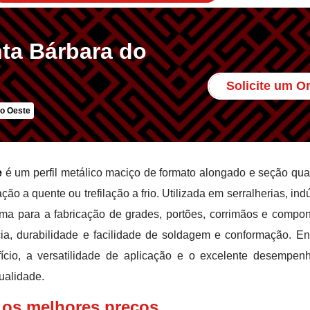
ta Bárbara do
Solicite um 
o Oeste
e
é um perfil metálico maciço de formato alongado e seção qu
o a quente ou trefilação a frio. Utilizada em serralherias, indú
ima para a fabricação de grades, portões, corrimãos e compo
ncia, durabilidade e facilidade de soldagem e conformação. En
fício, a versatilidade de aplicação e o excelente desempe
ualidade.
 os melhores preços