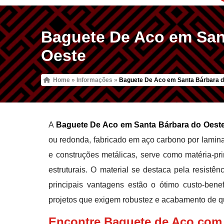
Baguete De Aco em San
Oeste
Home
»
Informações
»
Baguete De Aco em Santa Bárbara d
A
Baguete De Aco em Santa Bárbara do Oest
ou redonda, fabricado em aço carbono por laminaçã
e construções metálicas, serve como matéria-pr
estruturais. O material se destaca pela resistê
principais vantagens estão o ótimo custo-bene
projetos que exigem robustez e acabamento de q
Encontre Baguete de Aco com