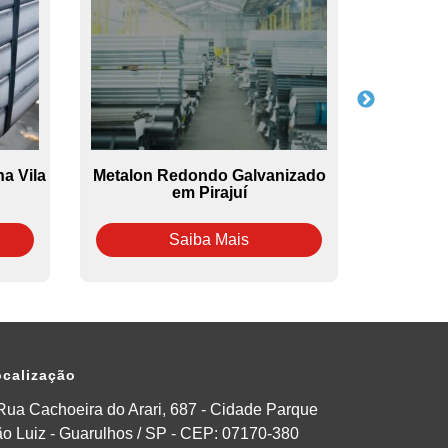
a Vila
Metalon Redondo Galvanizado
Tubos
em Pirajuí
L
Saiba Mais
calização
Rua Cachoeira do Arari, 687 - Cidade Parque
o Luiz - Guarulhos / SP - CEP: 07170-380