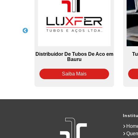
anizado em
Distribuidor De Tubos De Aco em
Tu
Bauru
Saiba Mais
Instit
Hom
Que