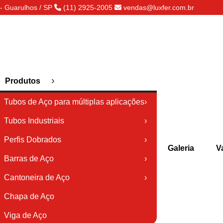
- Guarulhos / SP
(11) 2925-2005
vendas@luxfer.com.br
›
Produtos
Tubos de Aço para múltiplas aplicações
›
Tubos Industriais
›
Perfis Dobrados
›
Galeria
V
Barras de Aço
›
Cantoneira de Aço
›
Chapa de Aço
Viga de Aço