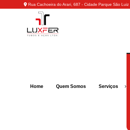
Rua Cachoeira do Arari, 687 - Cidade Parque São Luiz 
›
Home
Quem Somos
Serviços