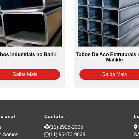
bos Industriais no Bariri
Tubos De Aco Estruturais n
Matilde
Saiba Mais
Saiba Mais
ucional
Contato
Lo
e
(11) 2925-2005
m Somos
(11) 96473-9828
Sã