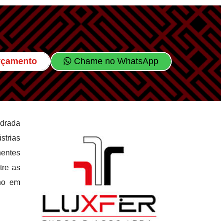
Orçamento
Chame no WhatsApp
adrada
strias
nentes
tre as
nho em