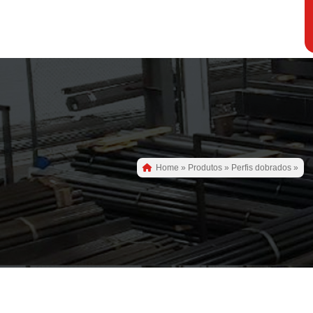
Home
»
Produtos
»
Perfis dobrados
»