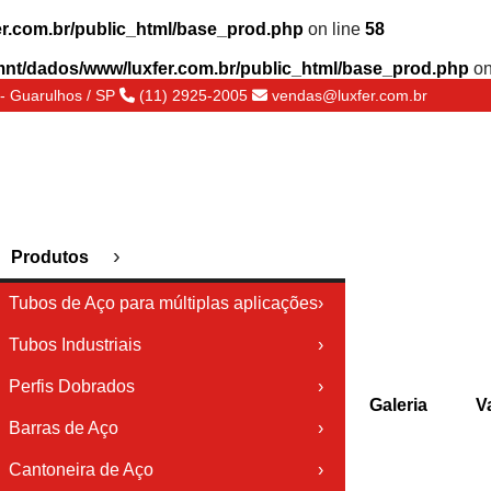
r.com.br/public_html/base_prod.php
on line
58
mnt/dados/www/luxfer.com.br/public_html/base_prod.php
on
- Guarulhos / SP
(11) 2925-2005
vendas@luxfer.com.br
›
Produtos
Tubos de Aço para múltiplas aplicações
›
Tubos Industriais
›
Perfis Dobrados
›
Galeria
V
Barras de Aço
›
Cantoneira de Aço
›