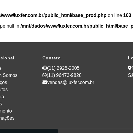
/www/luxfer.com.br/public_html/base_prod.php
on line
103
ype null in
/mnt/dados/www/luxfer.com.br/public_html/base_
ucional
Contato
Lo
e
(11) 2925-2005
m Somos
(11) 96473-9828
Sã
iços
vendas@luxfer.com.br
utos
ia
s
mento
rmações