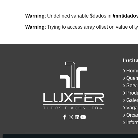
Warning
: Undefined variable $dados in
/mnt/dados
Warning
: Trying to access array offset on value of t
Instit
Hom
Que
Serv
Prod
Galer
Vaga
Orça
Info