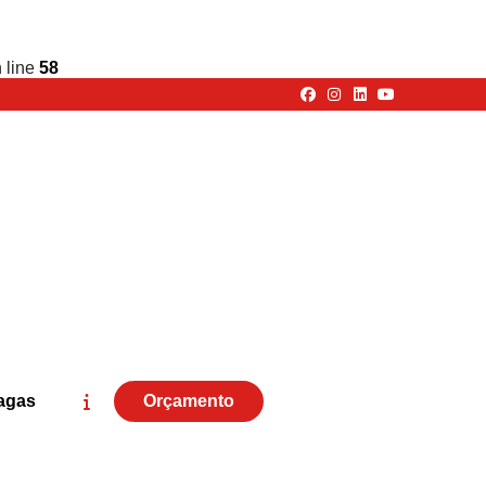
 line
58
agas
Orçamento