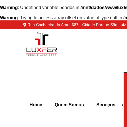
Warning
: Undefined variable $dados in
/mnt/dados/www/luxfe
Warning
: Trying to access array offset on value of type null in
/
Rua Cachoeira do Arari, 687 - Cidade Parque São Luiz 
›
Home
Quem Somos
Serviços